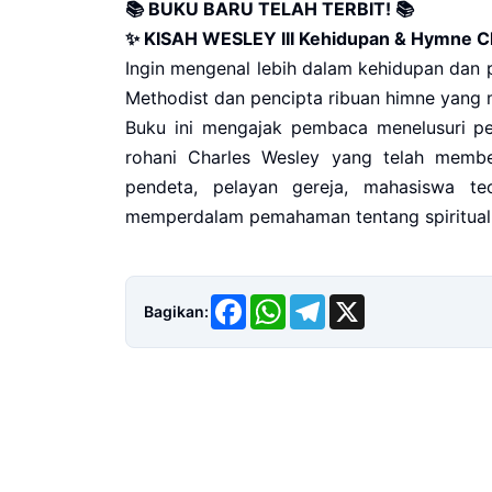
📚 BUKU BARU TELAH TERBIT! 📚
✨ KISAH WESLEY III Kehidupan & Hymne Cha
Ingin mengenal lebih dalam kehidupan dan 
Methodist dan pencipta ribuan himne yang m
Buku ini mengajak pembaca menelusuri per
rohani Charles Wesley yang telah member
pendeta, pelayan gereja, mahasiswa teo
memperdalam pemahaman tentang spirituali
Facebook
WhatsApp
Telegram
X
Bagikan: