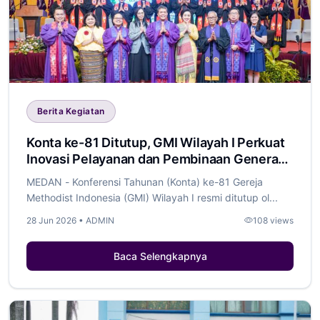
Berita Kegiatan
Konta ke-81 Ditutup, GMI Wilayah I Perkuat
Inovasi Pelayanan dan Pembinaan Generasi
Muda Artikel ini telah tayang di Tribun-
MEDAN - Konferensi Tahunan (Konta) ke-81 Gereja
Medan.com dengan judul Konta ke-81
Methodist Indonesia (GMI) Wilayah I resmi ditutup ol...
Ditutup, GMI Wilayah I Perkuat Inovasi
28 Jun 2026 • ADMIN
108 views
Pelayanan dan Pembinaan Generasi Muda
Baca Selengkapnya