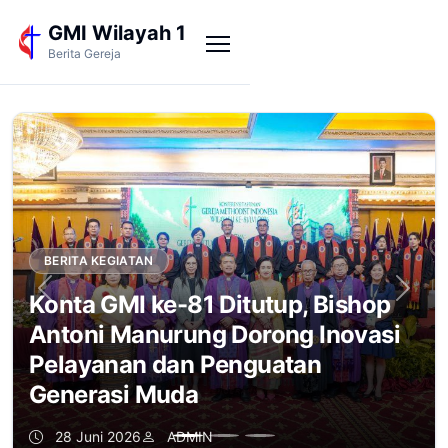
GMI Wilayah 1
Berita Gereja
BERITA KEGIATAN
Previous
Next
Konta GMI ke-81 Ditutup, Bishop
Antoni Manurung Dorong Inovasi
Pelayanan dan Penguatan
Generasi Muda
28 Juni 2026
ADMIN