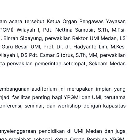
 dalam acara tersebut Ketua Organ Pengawas Yayasan
GMI) Wilayah I, Pdt. Nettina Samosir, S.Th, M.Psi,
. Binran Sipayung, perwakilan Rektor UMI Medan, LS
Guru Besar UMI, Prof. Dr. dr. Hadyanto Lim, M.Kes,
ilayah I, DS Pdt. Esmar Sitorus, S.Th, MM, perwakilan
serta perwakilan pemerintah setempat, Sekcam Medan
embangunan auditorium ini merupakan impian yang
jadi fasilitas penting bagi YPGMI dan UMI, terutama
konferensi, seminar, dan workshop dengan kapasitas
enyelenggaraan pendidikan di UMI Medan dan juga
ng juga menjabat sebagai Ketua Organ Pembina YPGMI