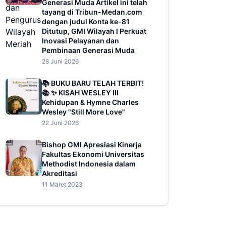
Generasi Muda Artikel ini telah
tayang di Tribun-Medan.com
dengan judul Konta ke-81
Ditutup, GMI Wilayah I Perkuat
Inovasi Pelayanan dan
Pembinaan Generasi Muda
28 Juni 2026
📚 BUKU BARU TELAH TERBIT!
📚 ✨ KISAH WESLEY III
Kehidupan & Hymne Charles
Wesley "Still More Love"
22 Juni 2026
Bishop GMI Apresiasi Kinerja
Fakultas Ekonomi Universitas
Methodist Indonesia dalam
Akreditasi
11 Maret 2023